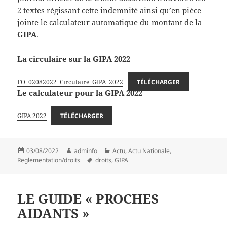
2 textes régissant cette indemnité ainsi qu’en pièce
jointe le calculateur automatique du montant de la
GIPA
.
La circulaire sur la GIPA 2022
FO_02082022_Circulaire_GIPA_2022
TÉLÉCHARGER
Le calculateur pour la GIPA 2022
GIPA 2022
TÉLÉCHARGER
Publié
Auteur
Catégories
03/08/2022
adminfo
Actu
,
Actu Nationale
,
le
Mots-
Reglementation/droits
droits
,
GIPA
clés
LE GUIDE « PROCHES
AIDANTS »