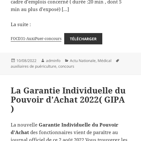
cadre d’emplois concerné ( durée :20 min , dont 5
min au plus d’exposé) […]
La suite :
FOCD31-AuxiPuer-concours
TÉLÉCHARGER
Publié
Auteur
Catégories
Mots-
10/08/2022
adminfo
Actu Nationale
,
Médical
le
clés
auxiliaires de puériculture
,
concours
La Garantie Individuelle du
Pouvoir d’Achat 2022( GIPA
)
La nouvelle
Garantie Individuelle du Pouvoir
d’Achat
des fonctionnaires vient de paraître au
journal officiel de ce 2 août 2022.Vous trouverez les