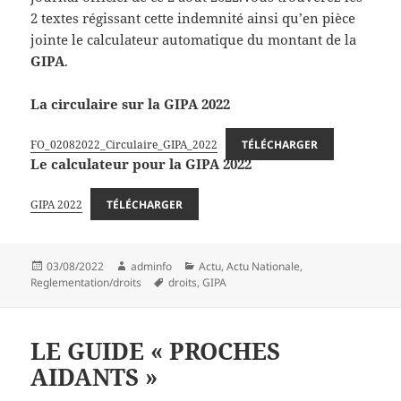
2 textes régissant cette indemnité ainsi qu’en pièce
jointe le calculateur automatique du montant de la
GIPA
.
La circulaire sur la GIPA 2022
FO_02082022_Circulaire_GIPA_2022
TÉLÉCHARGER
Le calculateur pour la GIPA 2022
GIPA 2022
TÉLÉCHARGER
Publié
Auteur
Catégories
03/08/2022
adminfo
Actu
,
Actu Nationale
,
le
Mots-
Reglementation/droits
droits
,
GIPA
clés
LE GUIDE « PROCHES
AIDANTS »