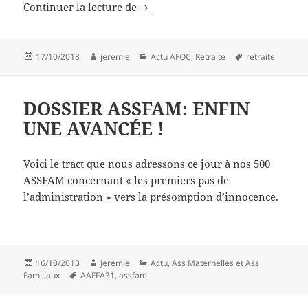
L’ASSEMBLÉE NATIONALE A MODI
Continuer la lecture de
Publié
Auteur
Catégories
Mots-
17/10/2013
jeremie
Actu AFOC
,
Retraite
retraite
le
clés
DOSSIER ASSFAM: ENFIN
UNE AVANCÉE !
Voici le tract que nous adressons ce jour à nos 500
ASSFAM concernant « les premiers pas de
l’administration » vers la présomption d’innocence.
Publié
Auteur
Catégories
16/10/2013
jeremie
Actu
,
Ass Maternelles et Ass
le
Mots-
Familiaux
AAFFA31
,
assfam
clés