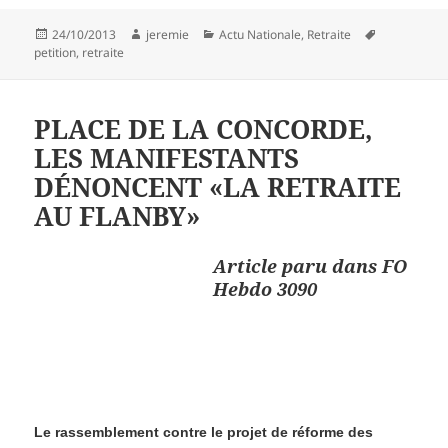
Publié
Auteur
Catégories
Mots-
24/10/2013
jeremie
Actu Nationale
,
Retraite
le
clés
petition
,
retraite
PLACE DE LA CONCORDE,
LES MANIFESTANTS
DÉNONCENT «LA RETRAITE
AU FLANBY»
Article paru dans FO
Hebdo 3090
Le rassemblement contre le projet de réforme des