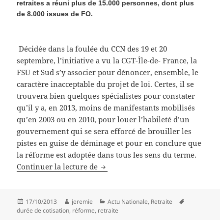
retraites a réuni plus de 15.000 personnes, dont plus
de 8.000 issues de FO.
Décidée dans la foulée du CCN des 19 et 20
septembre, l’initiative a vu la CGT-Île-de- France, la
FSU et Sud s’y associer pour dénoncer, ensemble, le
caractère inacceptable du projet de loi. Certes, il se
trouvera bien quelques spécialistes pour constater
qu’il y a, en 2013, moins de manifestants mobilisés
qu’en 2003 ou en 2010, pour louer l’habileté d’un
gouvernement qui se sera efforcé de brouiller les
pistes en guise de déminage et pour en conclure que
la réforme est adoptée dans tous les sens du terme.
PLACE DE LA CONCORDE, LES M
Continuer la lecture de
Publié
Auteur
Catégories
Mots-
17/10/2013
jeremie
Actu Nationale
,
Retraite
le
clés
durée de cotisation
,
réforme
,
retraite