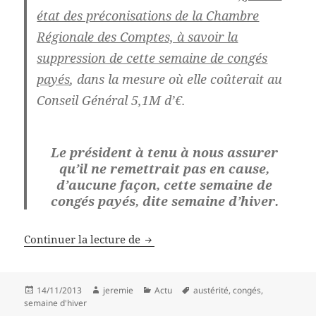
état des préconisations de la Chambre
Régionale des Comptes, à savoir la
suppression de cette semaine de congés
payés
, dans la mesure où elle coûterait au
Conseil Général 5,1M d’€.
Le président à tenu à nous assurer
qu’il ne remettrait pas en cause,
d’aucune façon, cette semaine de
congés payés, dite semaine d’hiver.
InF.O. sur la semaine d’hiver
Continuer la lecture de
Publié
Auteur
Catégories
Mots-
14/11/2013
jeremie
Actu
austérité
,
congés
,
le
clés
semaine d'hiver