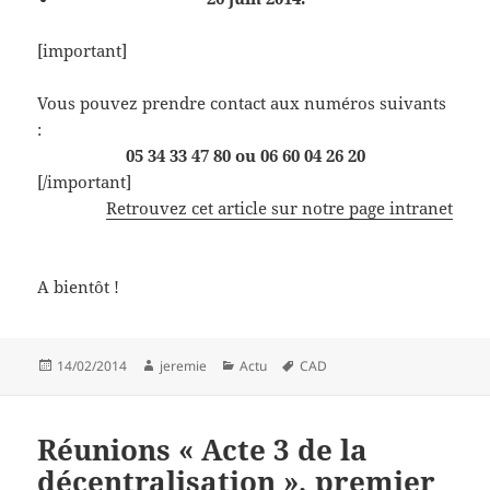
[important]
Vous pouvez prendre contact aux numéros suivants
:
05 34 33 47 80 ou 06 60 04 26 20
[/important]
Retrouvez cet article sur notre page intranet
A bientôt !
Publié
Auteur
Catégories
Mots-
14/02/2014
jeremie
Actu
CAD
le
clés
Réunions « Acte 3 de la
décentralisation », premier