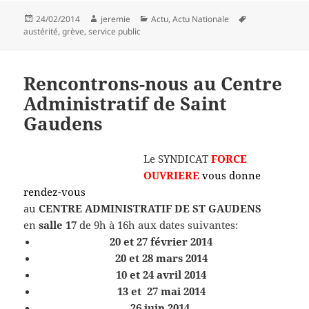
Publié
Auteur
Catégories
Mots-
24/02/2014
jeremie
Actu
,
Actu Nationale
le
clés
austérité
,
grève
,
service public
Rencontrons-nous au Centre
Administratif de Saint
Gaudens
Le SYNDICAT
FORCE
OUVRIERE
vous donne
rendez-vous
au
CENTRE ADMINISTRATIF DE ST GAUDENS
en
salle 17
de 9h à 16h aux dates suivantes:
20 et 27 février 2014
20 et 28 mars 2014
10 et 24 avril 2014
13 et 27 mai 2014
26 juin 2014.