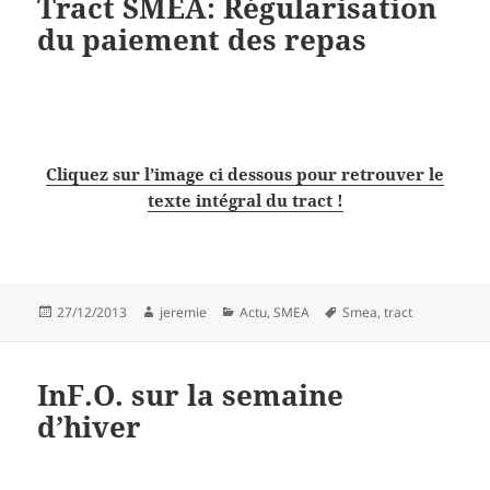
Tract SMEA: Régularisation
du paiement des repas
Cliquez sur l’image ci dessous pour retrouver le
texte intégral du tract !
Publié
Auteur
Catégories
Mots-
27/12/2013
jeremie
Actu
,
SMEA
Smea
,
tract
le
clés
InF.O. sur la semaine
d’hiver