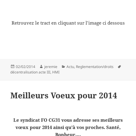
Retrouvez le tract en cliquant sur l’image ci dessous
Publié
Auteur
Catégories
Mots-
02/02/2014
jeremie
Actu
,
Reglementation/droits
le
clés
décentralisation acte III
,
HMI
Meilleurs Voeux pour 2014
Le syndicat FO CG31 vous adresse ses meilleurs
vœux pour 2014 ainsi qu’à vos proches. Santé,
Bonheur….