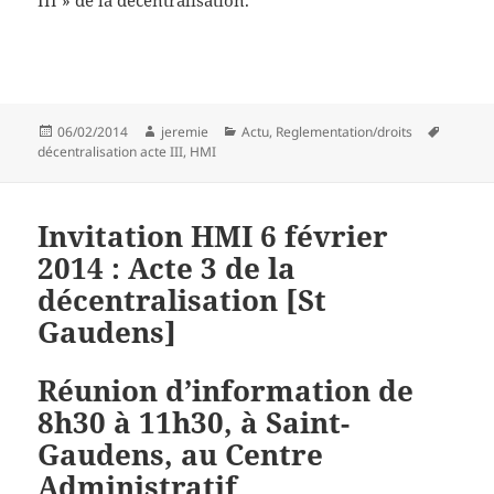
Publié
Auteur
Catégories
Mots-
06/02/2014
jeremie
Actu
,
Reglementation/droits
le
clés
décentralisation acte III
,
HMI
Invitation HMI 6 février
2014 : Acte 3 de la
décentralisation [St
Gaudens]
Réunion d’information de
8h30 à 11h30, à Saint-
Gaudens, au Centre
Administratif