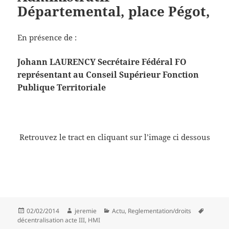
Départemental, place Pégot,
En présence de :
Johann LAURENCY Secrétaire Fédéral FO
représentant au Conseil Supérieur Fonction
Publique Territoriale
Retrouvez le tract en cliquant sur l’image ci dessous
Publié
Auteur
Catégories
Mots-
02/02/2014
jeremie
Actu
,
Reglementation/droits
le
clés
décentralisation acte III
,
HMI