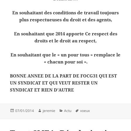
En souhaitant des conditions de travail toujours
plus respectueuses du droit et des agents,
En souhaitant que 2014 apporte Ce respect des
droits et le droit au respect,
En souhaitant que le « un pour tous » remplace le
« chacun pour soi ».
BONNE ANNEE DE LA PART DE FOCG31 QUI EST
UN SYNDICAT ET QUI VEUT RESTER UN
SYNDICAT ET RIEN D’AUTRE
Publié
Auteur
Catégories
Mots-
07/01/2014
jeremie
Actu
voeux
le
clés