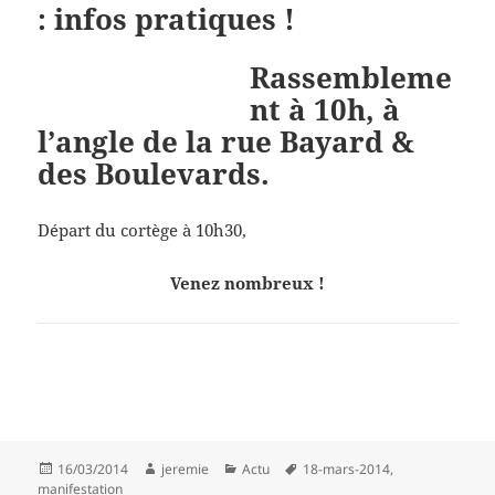
: infos pratiques !
Rassembleme
nt à 10h, à
l’angle de la rue Bayard &
des Boulevards.
Départ du cortège à 10h30,
Venez nombreux !
Publié
Auteur
Catégories
Mots-
16/03/2014
jeremie
Actu
18-mars-2014
,
le
clés
manifestation