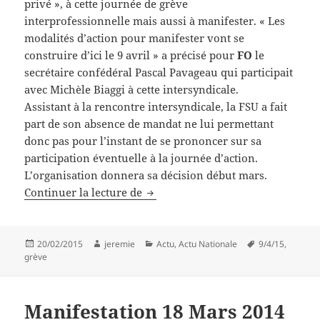
privé », à cette journée de grève
interprofessionnelle mais aussi à manifester. « Les
modalités d’action pour manifester vont se
construire d’ici le 9 avril » a précisé pour
FO
le
secrétaire confédéral Pascal Pavageau qui participait
avec Michèle Biaggi à cette intersyndicale.
Assistant à la rencontre intersyndicale, la FSU a fait
part de son absence de mandat ne lui permettant
donc pas pour l’instant de se prononcer sur sa
participation éventuelle à la journée d’action.
L’organisation donnera sa décision début mars.
Appel à la grève interprofessionnel
Continuer la lecture de
Publié
Auteur
Catégories
Mots-
20/02/2015
jeremie
Actu
,
Actu Nationale
9/4/15
,
le
clés
grève
Manifestation 18 Mars 2014