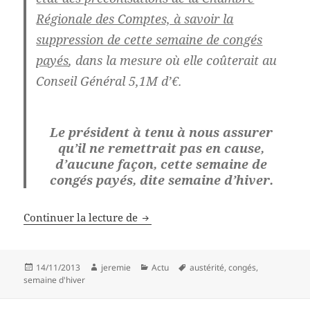
Régionale des Comptes, à savoir la
suppression de cette semaine de congés
payés
, dans la mesure où elle coûterait au
Conseil Général 5,1M d’€.
Le président à tenu à nous assurer
qu’il ne remettrait pas en cause,
d’aucune façon, cette semaine de
congés payés, dite semaine d’hiver.
InF.O. sur la semaine d’hiver
Continuer la lecture de
Publié
Auteur
Catégories
Mots-
14/11/2013
jeremie
Actu
austérité
,
congés
,
le
clés
semaine d'hiver