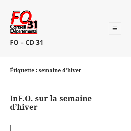
MENU
FO – CD 31
ET
WIDGETS
Étiquette :
semaine d’hiver
InF.O. sur la semaine
d’hiver