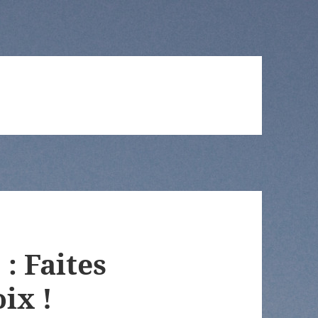
: Faites
ix !