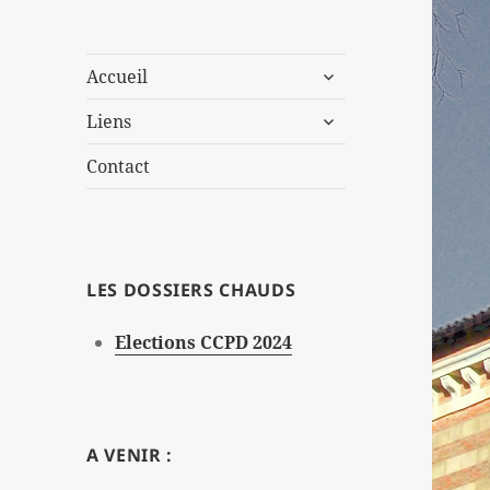
ouvrir
Accueil
le
ouvrir
sous-
Liens
le
menu
sous-
Contact
menu
LES DOSSIERS CHAUDS
Elections CCPD 2024
A VENIR :