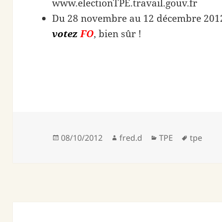
www.electionTPE.travail.gouv.fr
Du 28 novembre au 12 décembre 2012 
votez
FO
, bien sûr !
Publié
Auteur
Catégories
Mots-
08/10/2012
fred.d
TPE
tpe
le
clés