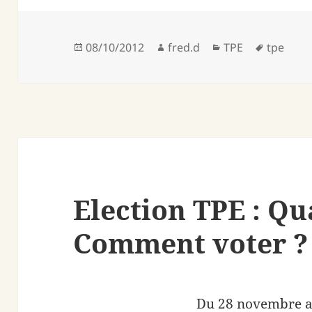
Publié
Auteur
Catégories
Mots-
08/10/2012
fred.d
TPE
tpe
le
clés
Election TPE : Qu
Comment voter ?
Du 28 novembre a