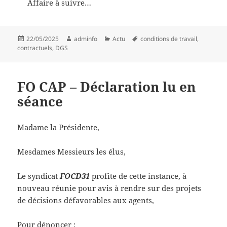
Affaire à suivre…
Publié
Auteur
Catégories
Mots-
22/05/2025
adminfo
Actu
conditions de travail
,
le
clés
contractuels
,
DGS
FO CAP – Déclaration lu en
séance
Madame la Présidente,
Mesdames Messieurs les élus,
Le syndicat
FOCD31
profite de cette instance, à
nouveau réunie pour avis à rendre sur des projets
de décisions défavorables aux agents,
Pour dénoncer :