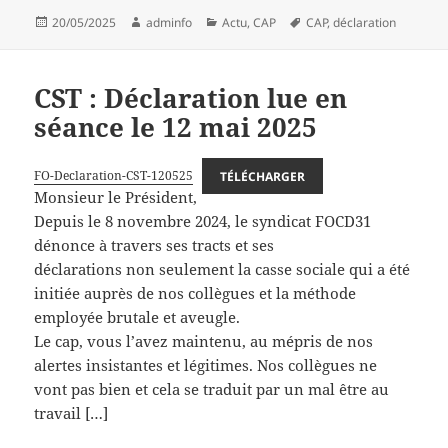
Publié
Auteur
Catégories
Mots-
20/05/2025
adminfo
Actu
,
CAP
CAP
,
déclaration
le
clés
CST : Déclaration lue en
séance le 12 mai 2025
FO-Declaration-CST-120525
TÉLÉCHARGER
Monsieur le Président,
Depuis le 8 novembre 2024, le syndicat FOCD31
dénonce à travers ses tracts et ses
déclarations non seulement la casse sociale qui a été
initiée auprès de nos collègues et la méthode
employée brutale et aveugle.
Le cap, vous l’avez maintenu, au mépris de nos
alertes insistantes et légitimes. Nos collègues ne
vont pas bien et cela se traduit par un mal être au
travail […]