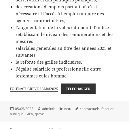
des créations d’emplois partout où c’est
nécessaire et l’accès à l’emploi titulaire des
agent⋅es contractuel⋅les,
l’augmentation de la valeur du point d’indice
rétablissant le niveau des rémunérations et des
mesures
salariales générales au titre des années 2025 et
suivantes,
la refonte des grilles indiciaires,
l’égalité salariale et professionnelle entre
lesfemmes et les homme
FO-TRACT-GREVE-13Mai2025
TÉLÉCHARGER
Publié
Auteur
Catégories
Mots-
05/05/2025
adminfo
Actu
contractuels
,
fonction
le
clés
publique
,
GIPA
,
greve