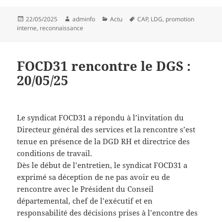
Publié
Auteur
Catégories
Mots-
22/05/2025
adminfo
Actu
CAP
,
LDG
,
promotion
le
clés
interne
,
reconnaissance
FOCD31 rencontre le DGS :
20/05/25
Le syndicat FOCD31 a répondu à l’invitation du
Directeur général des services et la rencontre s’est
tenue en présence de la DGD RH et directrice des
conditions de travail.
Dès le début de l’entretien, le syndicat FOCD31 a
exprimé sa déception de ne pas avoir eu de
rencontre avec le Président du Conseil
départemental, chef de l’exécutif et en
responsabilité des décisions prises à l’encontre des