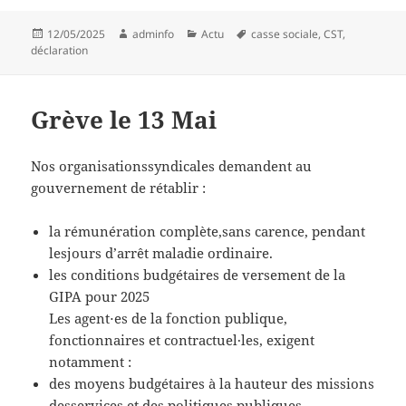
Publié
Auteur
Catégories
Mots-
12/05/2025
adminfo
Actu
casse sociale
,
CST
,
le
clés
déclaration
Grève le 13 Mai
Nos organisationssyndicales demandent au
gouvernement de rétablir :
la rémunération complète,sans carence, pendant
lesjours d’arrêt maladie ordinaire.
les conditions budgétaires de versement de la
GIPA pour 2025
Les agent⋅es de la fonction publique,
fonctionnaires et contractuel·les, exigent
notamment :
des moyens budgétaires à la hauteur des missions
desservices et des politiques publiques,