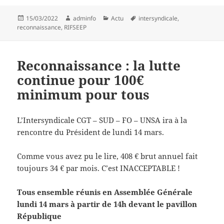
Publié
Auteur
Catégories
Mots-
15/03/2022
adminfo
Actu
intersyndicale
,
le
clés
reconnaissance
,
RIFSEEP
Reconnaissance : la lutte
continue pour 100€
minimum pour tous
L’Intersyndicale CGT – SUD – FO – UNSA ira à la
rencontre du Président de lundi 14 mars.
Comme vous avez pu le lire, 408 € brut annuel fait
toujours 34 € par mois. C’est INACCEPTABLE !
Tous ensemble réunis en Assemblée Générale
lundi 14 mars à partir de 14h devant le pavillon
République