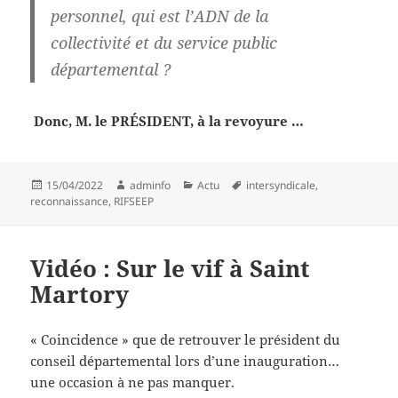
personnel,
qui est
l’ADN de la
collectivité
et du
service public
départemental
?
Donc, M. le PRÉSIDENT, à la revo​yure …
Publié
Auteur
Catégories
Mots-
15/04/2022
adminfo
Actu
intersyndicale
,
le
clés
reconnaissance
,
RIFSEEP
Vidéo : Sur le vif à Saint
Martory
« Coincidence » que de retrouver le président du
conseil départemental lors d’une inauguration…
une occasion à ne pas manquer.