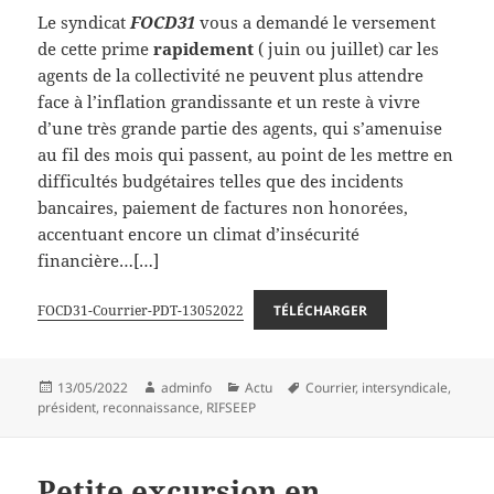
Le syndicat
FOCD31
vous a demandé le versement
de cette prime
rapidement
( juin ou juillet) car les
agents de la collectivité ne peuvent plus attendre
face à l’inflation grandissante et un reste à vivre
d’une très grande partie des agents, qui s’amenuise
au fil des mois qui passent, au point de les mettre en
difficultés budgétaires telles que des incidents
bancaires, paiement de factures non honorées,
accentuant encore un climat d’insécurité
financière…[…]
FOCD31-Courrier-PDT-13052022
TÉLÉCHARGER
Publié
Auteur
Catégories
Mots-
13/05/2022
adminfo
Actu
Courrier
,
intersyndicale
,
le
clés
président
,
reconnaissance
,
RIFSEEP
Petite excursion en