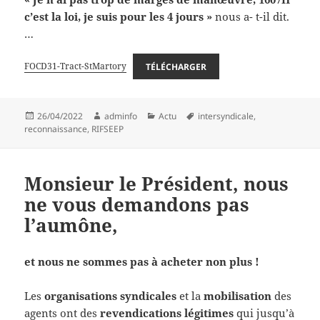
c’est la loi, je suis pour les 4 jours »
nous a- t-il dit.
…
FOCD31-Tract-StMartory
TÉLÉCHARGER
Publié
Auteur
Catégories
Mots-
26/04/2022
adminfo
Actu
intersyndicale
,
le
clés
reconnaissance
,
RIFSEEP
Monsieur le Président, nous
ne vous demandons pas
l’aumône,
et nous ne sommes pas à acheter non plus !
Les
organisations syndicales
et la
mobilisation
des
agents ont des
revendications légitimes
qui jusqu’à