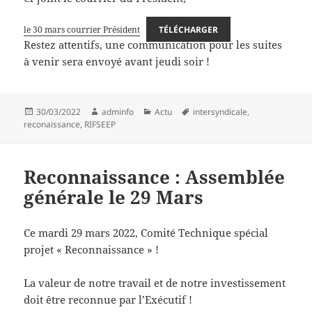
le 30 mars courrier Président
TÉLÉCHARGER
Restez attentifs, une communication pour les suites
à venir sera envoyé avant jeudi soir !
Publié
Auteur
Catégories
Mots-
30/03/2022
adminfo
Actu
intersyndicale
,
le
clés
reconaissance
,
RIFSEEP
Reconnaissance : Assemblée
générale le 29 Mars
Ce mardi 29 mars 2022, Comité Technique spécial
projet « Reconnaissance » !
La valeur de notre travail et de notre investissement
doit être reconnue par l’Exécutif !