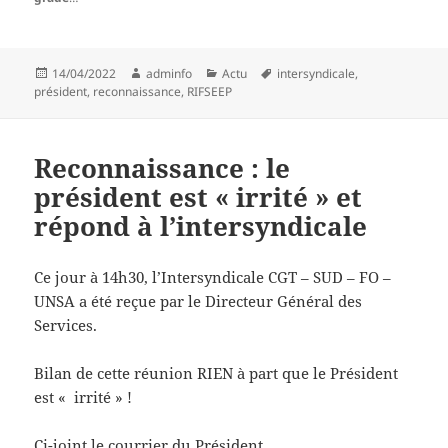
Publié
Auteur
Catégories
Mots-
14/04/2022
adminfo
Actu
intersyndicale
,
le
clés
président
,
reconnaissance
,
RIFSEEP
Reconnaissance : le
président est « irrité » et
répond à l’intersyndicale
Ce jour à 14h30, l’Intersyndicale CGT – SUD – FO –
UNSA a été reçue par le Directeur Général des
Services.
Bilan de cette réunion RIEN à part que le Président
est « irrité » !
Ci-joint le courrier du Président,