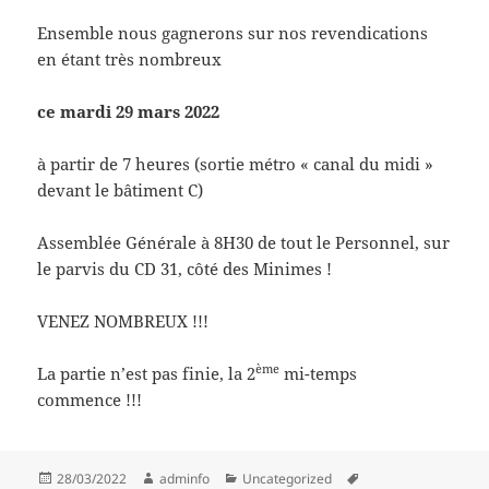
Ensemble nous gagnerons sur nos revendications
en étant très nombreux
ce mardi 29 mars 2022
à partir de 7 heures (sortie métro « canal du midi »
devant le bâtiment C)
Assemblée Générale à 8H30 de tout le Personnel, sur
le parvis du CD 31, côté des Minimes !
VENEZ NOMBREUX !!!
ème
La partie n’est pas finie, la 2
mi-temps
commence !!!
Publié
Auteur
Catégories
Mots-
28/03/2022
adminfo
Uncategorized