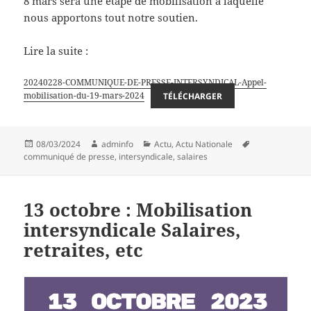
8 mars sera une étape de mobilisation à laquelle
nous apportons tout notre soutien.
Lire la suite :
20240228-COMMUNIQUE-DE-PRESSE-INTERSYNDICAL-Appel-
mobilisation-du-19-mars-2024
TÉLÉCHARGER
Publié
Auteur
Catégories
Mots-
08/03/2024
adminfo
Actu
,
Actu Nationale
le
clés
communiqué de presse
,
intersyndicale
,
salaires
13 octobre : Mobilisation
intersyndicale Salaires,
retraites, etc