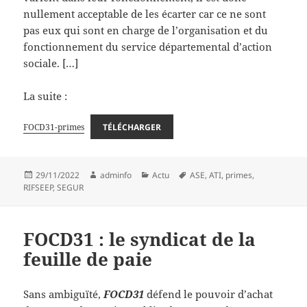
nullement acceptable de les écarter car ce ne sont
pas eux qui sont en charge de l’organisation et du
fonctionnement du service départemental d’action
sociale. […]
La suite :
FOCD31-primes
TÉLÉCHARGER
Publié
Auteur
Catégories
Mots-
29/11/2022
adminfo
Actu
ASE
,
ATI
,
primes
,
le
clés
RIFSEEP
,
SEGUR
FOCD31 : le syndicat de la
feuille de paie
Sans ambiguïté,
FOCD31
défend le pouvoir d’achat