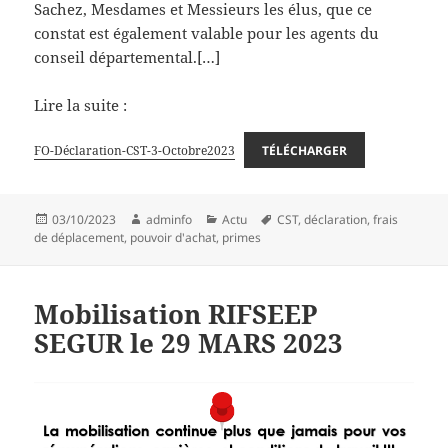
Sachez, Mesdames et Messieurs les élus, que ce
constat est également valable pour les agents du
conseil départemental.[…]
Lire la suite :
FO-Déclaration-CST-3-Octobre2023
TÉLÉCHARGER
Publié
Auteur
Catégories
Mots-
03/10/2023
adminfo
Actu
CST
,
déclaration
,
frais
le
clés
de déplacement
,
pouvoir d'achat
,
primes
Mobilisation RIFSEEP
SEGUR le 29 MARS 2023