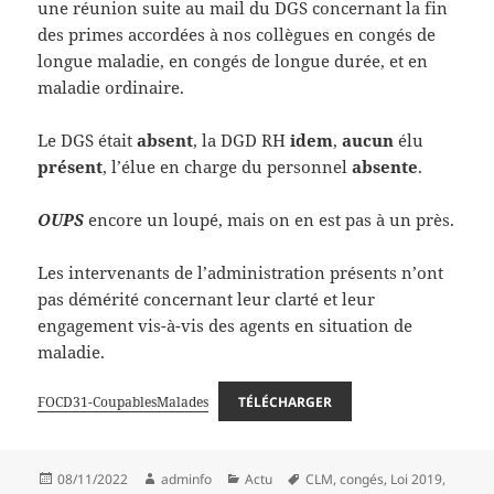
une réunion suite au mail du DGS concernant la fin
des primes accordées à nos collègues en congés de
longue maladie, en congés de longue durée, et en
maladie ordinaire.
Le DGS était
absent
, la DGD RH
idem
,
aucun
élu
présent
, l’élue en charge du personnel
absente
.
OUPS
encore un loupé, mais on en est pas à un près.
Les intervenants de l’administration présents n’ont
pas démérité concernant leur clarté et leur
engagement vis-à-vis des agents en situation de
maladie.
FOCD31-CoupablesMalades
TÉLÉCHARGER
Publié
Auteur
Catégories
Mots-
08/11/2022
adminfo
Actu
CLM
,
congés
,
Loi 2019
,