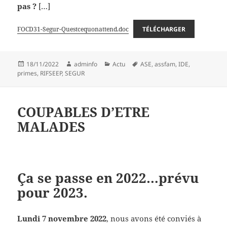
pas ?
[…]
FOCD31-Segur-Questcequonattend.doc
TÉLÉCHARGER
Publié
Auteur
Catégories
Mots-
18/11/2022
adminfo
Actu
ASE
,
assfam
,
IDE
,
le
clés
primes
,
RIFSEEP
,
SEGUR
COUPABLES D’ETRE
MALADES
Ça se passe en 2022…prévu
pour 2023.
Lundi 7 novembre 2022
, nous avons été conviés à