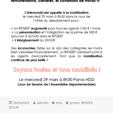
Publié
Auteur
Catégories
Mots-
28/03/2023
adminfo
Actu
primes
,
RIFSEEP
,
le
clés
SEGUR