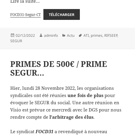
Lire la suite…
FOCD31-Segur-CT
TÉLÉCHARGER
Publié
Auteur
Catégories
Mots-
02/12/2022
adminfo
Actu
ATI
,
primes
,
RIFSEEP
,
le
clés
SEGUR
PRIMES DE 500€ / PRIME
SEGUR…
Hier, lundi 28 Novembre 2022, les organisations
syndicales ont été réunies
une fois de plus
pour
évoquer le SEGUR du social. Une autre réunion en
Visio est prévue ce mercredi avec le DGS pour nous
rendre compte de
l’arbitrage des élus
.
Le syndicat
FOCD31
a revendiqué à nouveau