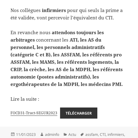
Nos collègues
infirmiers
pour qui seuls la prime a
été validée, vont percevoir l’équivalent du CTI.
En revanche nous
attendons toujours les
arbitrages
concernant les
ATI, les AS du
personnel, les personnels administratifs
(catégorie C et B), les ASSFAM, les référents pro
ASSFAM, les MAMS, les référents logements, la
CRIP, la crèche, les AS de la MDPH, les référents
autonomie (postes administratifs), les
ergothérapeutes de la MDPH, les médecins PMI.
Lire la suite :
FOCD31-Tract-SEGUR2023
TÉLÉCHARGER
Publié
Auteur
Catégories
Mots-
11/01/2023
adminfo
Actu
assfam
,
CTI
,
infirmiers
,