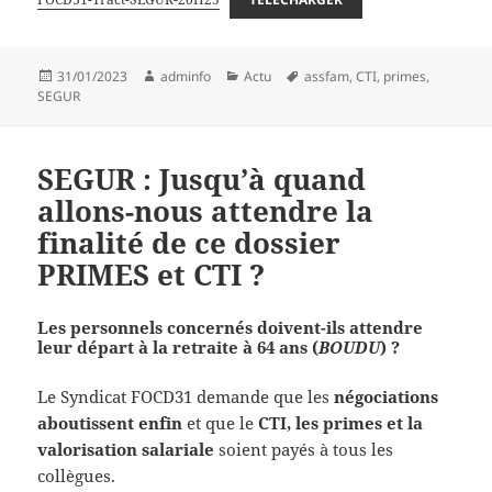
Publié
Auteur
Catégories
Mots-
31/01/2023
adminfo
Actu
assfam
,
CTI
,
primes
,
le
clés
SEGUR
SEGUR : Jusqu’à quand
allons-nous attendre la
finalité de ce dossier
PRIMES et CTI ?
Les personnels concernés doivent-ils attendre
leur départ à la retraite à 64 ans (
BOUDU
) ?
Le Syndicat FOCD31 demande que les
négociations
aboutissent enfin
et que le
CTI, les primes et la
valorisation salariale
soient payés à tous les
collègues.