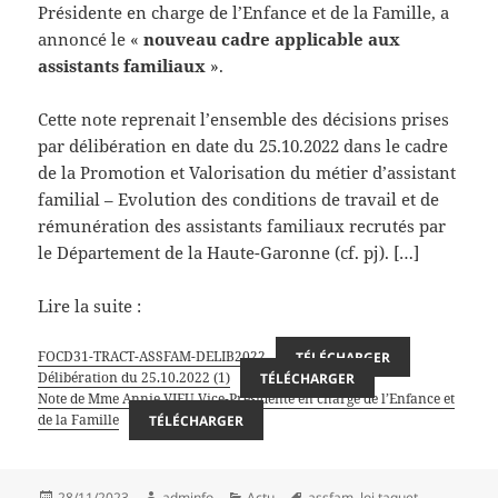
Présidente en charge de l’Enfance et de la Famille, a
annoncé le «
nouveau cadre applicable aux
assistants familiaux
».
Cette note reprenait l’ensemble des décisions prises
par délibération en date du 25.10.2022 dans le cadre
de la Promotion et Valorisation du métier d’assistant
familial – Evolution des conditions de travail et de
rémunération des assistants familiaux recrutés par
le Département de la Haute-Garonne (cf. pj). […]
Lire la suite :
FOCD31-TRACT-ASSFAM-DELIB2022
TÉLÉCHARGER
Délibération du 25.10.2022 (1)
TÉLÉCHARGER
Note de Mme Annie VIEU Vice-Présidente en charge de l’Enfance et
de la Famille
TÉLÉCHARGER
Publié
Auteur
Catégories
Mots-
28/11/2023
adminfo
Actu
assfam
,
loi taquet
,