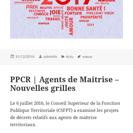
Publié
Auteur
Catégories
Mots-
31/12/2016
adminfo
Actu
voeux
le
clés
PPCR | Agents de Maitrise –
Nouvelles grilles
Le 6 juillet 2016, le Conseil Supérieur de la Fonction
Publique Territoriale (CSFPT) a examiné les projets
de décrets relatifs aux agents de maîtrise
territoriaux.