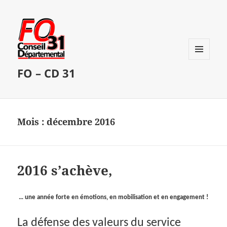
MENU
FO – CD 31
ET
WIDGETS
Mois :
décembre 2016
2016 s’achève,
… une année f
o
rte en
émot
ions, en mobilisat
ion et en engagement !
La défense des valeurs du service