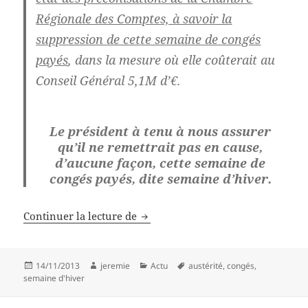
Régionale des Comptes, à savoir la
suppression de cette semaine de congés
payés
, dans la mesure où elle coûterait au
Conseil Général 5,1M d’€.
Le président à tenu à nous assurer
qu’il ne remettrait pas en cause,
d’aucune façon, cette semaine de
congés payés, dite semaine d’hiver.
InF.O. sur la semaine d’hiver
Continuer la lecture de
Publié
Auteur
Catégories
Mots-
14/11/2013
jeremie
Actu
austérité
,
congés
,
le
clés
semaine d'hiver