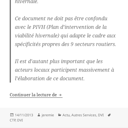
hivernale.
Ce document ne doit pas être confondu
avec le PIVH (Plan d’intervention de la
viabilité hivernale) qui adapte le cadre aux
spécificités propres des 9 secteurs routiers.
Il est d’autant plus important que les
acteurs locaux participent massivement à
l’élaboration de ce document.
CTP – 17 Octobre 2013 – Spécial DV
Continuer la lecture de
Publié
Auteur
Catégories
Mots-
14/11/2013
jeremie
Actu
,
Autres Services
,
DVI
le
clés
CTP
,
DVI