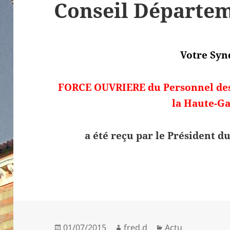
Conseil Départe
Votre Syn
FORCE OUVRIERE
du Personnel de
la Haute-G
a été reçu par le Président 
Publié
Auteur
Catégories
01/07/2015
fred.d
Actu