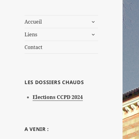
ouvrir
Accueil
le
ouvrir
sous-
Liens
le
menu
sous-
Contact
menu
LES DOSSIERS CHAUDS
Elections CCPD 2024
A VENIR :