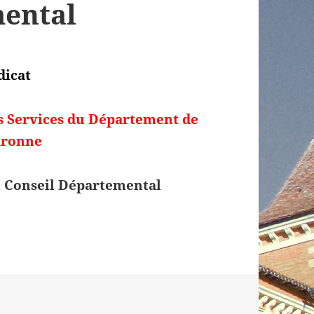
mental
dicat
s Services du Département de
aronne
du Conseil Départemental