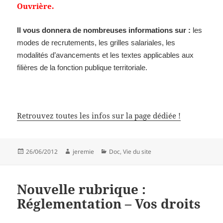
Ouvrière.
Il vous donnera
de nombreuses informations sur :
les
modes de recrutements, les grilles salariales, les
modalités d’avancements et les textes applicables aux
filières de la fonction publique territoriale.
Retrouvez toutes les infos sur la page dédiée !
Publié
Auteur
Catégories
26/06/2012
jeremie
Doc
,
Vie du site
le
Nouvelle rubrique :
Réglementation – Vos droits