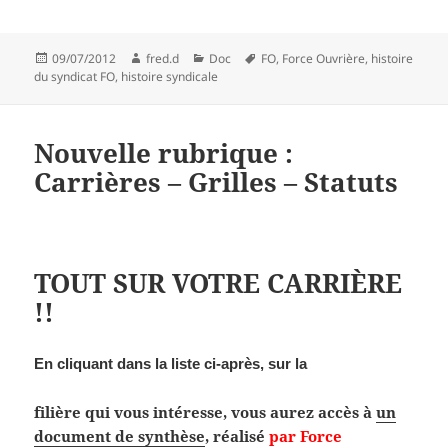
Publié
Auteur
Catégories
Mots-
09/07/2012
fred.d
Doc
FO
,
Force Ouvrière
,
histoire
le
clés
du syndicat FO
,
histoire syndicale
Nouvelle rubrique :
Carrières – Grilles – Statuts
TOUT SUR VOTRE CARRIÈRE
!!
En cliquant dans la liste ci-après, sur la
filière qui vous intéresse, vous aurez accès à
un
document de synthèse
, réalisé
par Force