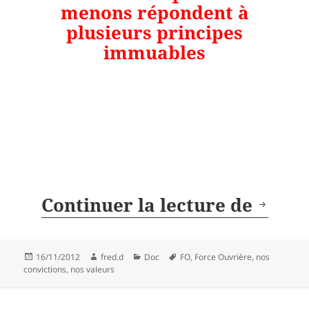
menons répondent à
plusieurs principes
immuables
FO : 
Continuer la lecture de
Publié
Auteur
Catégories
Mots-
16/11/2012
fred.d
Doc
FO
,
Force Ouvrière
,
nos
le
clés
convictions
,
nos valeurs