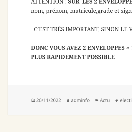
ATTENTION :
SUR LES 2 ENVELOPPES
nom, prénom, matricule,grade et sign
C’EST TRÈS IMPORTANT, SINON LE 
DONC VOUS AVEZ 2 ENVELOPPES « T 
PLUS RAPIDEMENT POSSIBLE
Publié
Auteur
Catégories
Mots
20/11/2022
adminfo
Actu
elect
le
clés