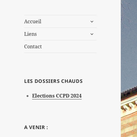
ouvrir
Accueil
le
ouvrir
sous-
Liens
le
menu
sous-
Contact
menu
LES DOSSIERS CHAUDS
Elections CCPD 2024
A VENIR :