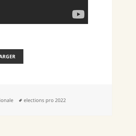
HARGER
Mots-
ionale
elections pro 2022
clés