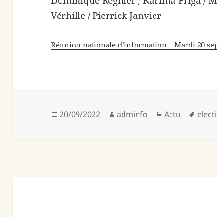
Dominique Régnier / Karima Friga / M
Vérhille / Pierrick Janvier
Réunion nationale d’information – Mardi 20 s
Publié
Auteur
Catégories
Mots
20/09/2022
adminfo
Actu
elect
le
clés