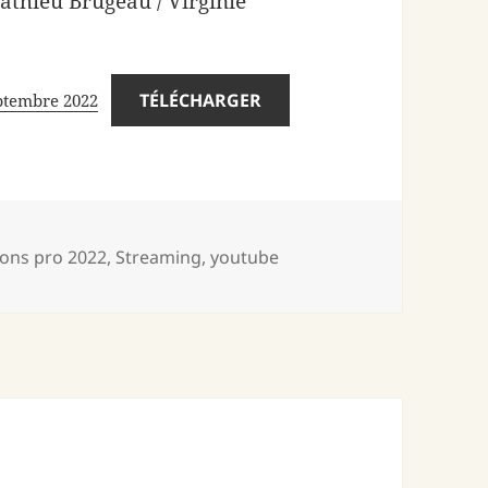
athieu Brugeau / Virginie
TÉLÉCHARGER
eptembre 2022
-
ions pro 2022
,
Streaming
,
youtube