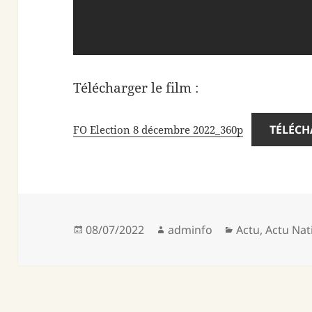
Télécharger le film :
TÉLÉC
FO Election 8 décembre 2022_360p
Publié
Auteur
Catégories
08/07/2022
adminfo
Actu
,
Actu Nat
le