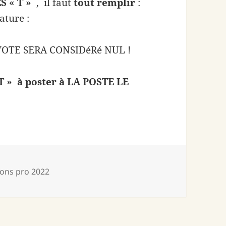
 « T »
, il faut
tout remplir
:
ature :
VOTE SERA CONSIDéRé NUL !
» à poster à LA POSTE LE
-
ions pro 2022