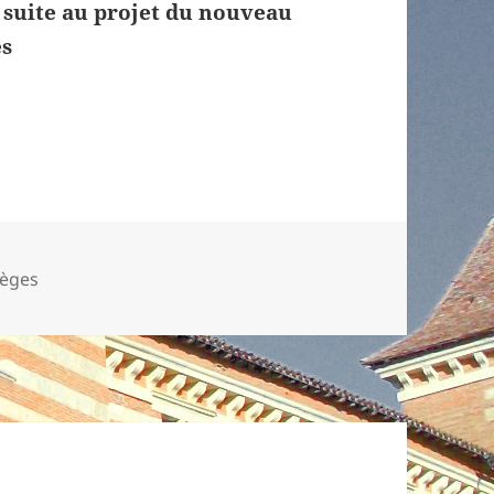
suite au projet du nouveau
es
s-
lèges