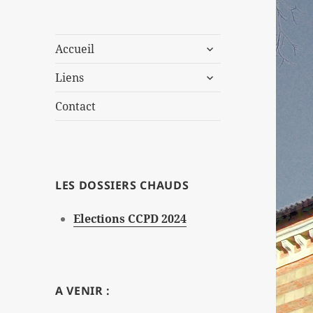
ouvrir
Accueil
le
ouvrir
sous-
Liens
le
menu
sous-
Contact
menu
LES DOSSIERS CHAUDS
Elections CCPD 2024
A VENIR :