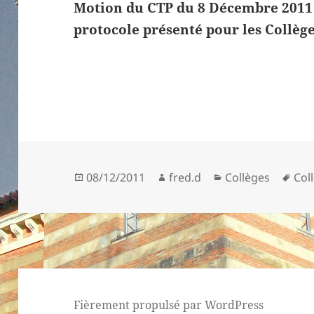
Motion du CTP du 8 Décembre 2011 
protocole présenté pour les Collèg
Publié
Auteur
Catégories
Mot
08/12/2011
fred.d
Collèges
Col
le
clés
Fièrement propulsé par WordPress