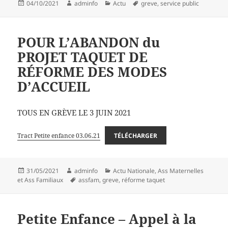
Publié
Auteur
Catégories
Mots-
04/10/2021
adminfo
Actu
greve
,
service public
le
clés
POUR L’ABANDON du
PROJET TAQUET DE
RÉFORME DES MODES
D’ACCUEIL
TOUS EN GRÈVE LE 3 JUIN 2021
Tract Petite enfance 03.06.21
TÉLÉCHARGER
Publié
Auteur
Catégories
31/05/2021
adminfo
Actu Nationale
,
Ass Maternelles
le
Mots-
et Ass Familiaux
assfam
,
greve
,
réforme taquet
clés
Petite Enfance – Appel à la