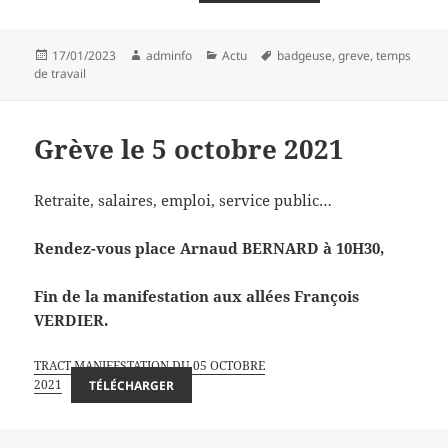
Publié
Auteur
Catégories
Mots-
17/01/2023
adminfo
Actu
badgeuse
,
greve
,
temps
le
clés
de travail
Grève le 5 octobre 2021
Retraite, salaires, emploi, service public…
Rendez-vous place Arnaud BERNARD à 10H30
,
Fin de la manifestation aux allées François
VERDIER.
TRACT MANIFESTATION DU 05 OCTOBRE
2021
TÉLÉCHARGER