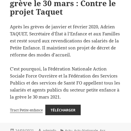
grève le 30 mars : Contre le
projet Taquet
Après les grèves de janvier et février 2020, Adrien
TAQUET, Secrétaire d’État à l’Enfance et aux Familles
est resté sourd aux revendications des salariés de la
Petite Enfance. Il maintient son projet de décret de
réforme des modes d’accueil.
C’est pourquoi, la Fédération Nationale Action
Sociale Force Ouvrière et la Fédération des Services
Publics et des services de Santé FO appellent tous les
salariés et agents publics du secteur petite enfance à
la grève le 30 mars 2021.
Tract Petite enfance
TÉLÉCHARGER
Publié
Auteur
Catégories
24/03/2021
adminfo
Actu
,
Actu Nationale
,
Ass