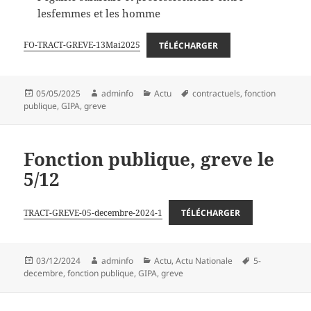
lesfemmes et les homme
FO-TRACT-GREVE-13Mai2025
TÉLÉCHARGER
Publié
Auteur
Catégories
Mots-
05/05/2025
adminfo
Actu
contractuels
,
fonction
le
clés
publique
,
GIPA
,
greve
Fonction publique, greve le
5/12
TRACT-GREVE-05-decembre-2024-1
TÉLÉCHARGER
Publié
Auteur
Catégories
Mots-
03/12/2024
adminfo
Actu
,
Actu Nationale
5-
le
clés
decembre
,
fonction publique
,
GIPA
,
greve