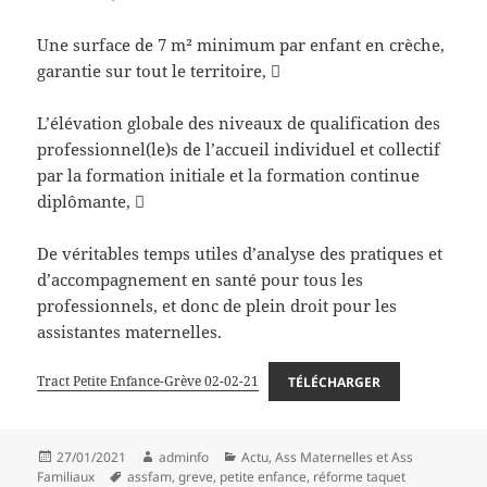
Une surface de 7 m² minimum par enfant en crèche,
garantie sur tout le territoire, 
L’élévation globale des niveaux de qualification des
professionnel(le)s de l’accueil individuel et collectif
par la formation initiale et la formation continue
diplômante, 
De véritables temps utiles d’analyse des pratiques et
d’accompagnement en santé pour tous les
professionnels, et donc de plein droit pour les
assistantes maternelles.
Tract Petite Enfance-Grève 02-02-21
TÉLÉCHARGER
Publié
Auteur
Catégories
27/01/2021
adminfo
Actu
,
Ass Maternelles et Ass
le
Mots-
Familiaux
assfam
,
greve
,
petite enfance
,
réforme taquet