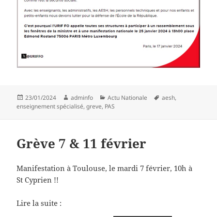
Publié
Auteur
Catégories
Mots-
23/01/2024
adminfo
Actu Nationale
aesh
,
le
clés
enseignement spécialisé
,
greve
,
PAS
Grève 7 & 11 février
Manifestation à Toulouse, le mardi 7 février, 10h à
St Cyprien !!
Lire la suite :