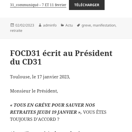
31_communiqué – 7 ET 11 fevrier
TÉLÉCHARGER
Publié
Auteur
Catégories
Mots-
02/02/2023
adminfo
Actu
greve
,
manifestation
,
le
clés
retraite
FOCD31 écrit au Président
du CD31
Toulouse, le 17 janvier 2023,
Monsieur le Président,
« TOUS EN GRÉVE POUR SAUVER NOS
RETRAITES JEUDI 19 JANVIER »,
VOUS ÊTES
TOUJOURS D’ACCORD ?