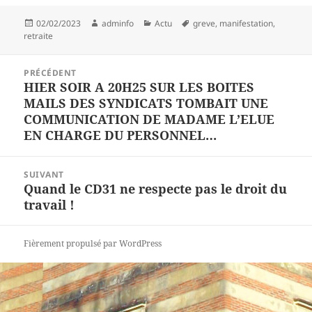
Publié
Auteur
Catégories
Mots-
02/02/2023
adminfo
Actu
greve
,
manifestation
,
le
clés
retraite
Navigation
PRÉCÉDENT
de
HIER SOIR A 20H25 SUR LES BOITES
Article
l’article
MAILS DES SYNDICATS TOMBAIT UNE
précédent :
COMMUNICATION DE MADAME L’ELUE
EN CHARGE DU PERSONNEL…
SUIVANT
Quand le CD31 ne respecte pas le droit du
Article
travail !
suivant :
Fièrement propulsé par WordPress