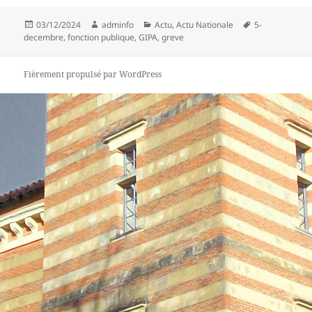
Publié
Auteur
Catégories
Mots-
03/12/2024
adminfo
Actu
,
Actu Nationale
5-
le
clés
decembre
,
fonction publique
,
GIPA
,
greve
Fièrement propulsé par WordPress