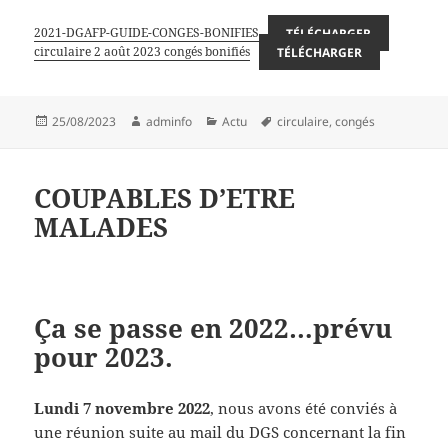
2021-DGAFP-GUIDE-CONGES-BONIFIES
TÉLÉCHARGER
circulaire 2 août 2023 congés bonifiés
TÉLÉCHARGER
Publié
Auteur
Catégories
Mots-
25/08/2023
adminfo
Actu
circulaire
,
congés
le
clés
COUPABLES D’ETRE
MALADES
Ça se passe en 2022…prévu
pour 2023.
Lundi 7 novembre 2022
, nous avons été conviés à
une réunion suite au mail du DGS concernant la fin