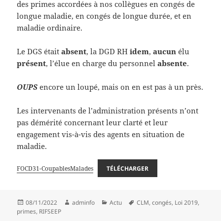
des primes accordées à nos collègues en congés de
longue maladie, en congés de longue durée, et en
maladie ordinaire.
Le DGS était
absent
, la DGD RH
idem
,
aucun
élu
présent
, l’élue en charge du personnel
absente
.
OUPS
encore un loupé, mais on en est pas à un près.
Les intervenants de l’administration présents n’ont
pas démérité concernant leur clarté et leur
engagement vis-à-vis des agents en situation de
maladie.
FOCD31-CoupablesMalades
TÉLÉCHARGER
Publié
Auteur
Catégories
Mots-
08/11/2022
adminfo
Actu
CLM
,
congés
,
Loi 2019
,
le
clés
primes
,
RIFSEEP