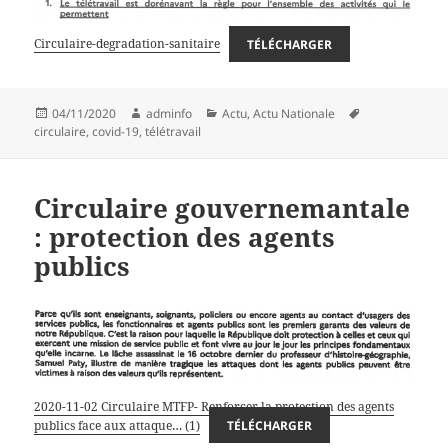
Circulaire-degradation-sanitaire
TÉLÉCHARGER
Publié
Auteur
Catégories
Mots-
04/11/2020
adminfo
Actu
,
Actu Nationale
le
clés
circulaire
,
covid-19
,
télétravail
Circulaire gouvernemantale
: protection des agents
publics
2020-11-02 Circulaire MTFP- Renforcer la protection des agents
publics face aux attaque… (1)
TÉLÉCHARGER