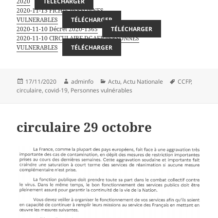
2020
TÉLÉCHARGER
2020-11-13 FICHIE PERSONNES
VULNERABLES
TÉLÉCHARGER
2020-11-10 Décret 2020-1365
TÉLÉCHARGER
2020-11-10 CIRCULAIRE DGAFP PERSONNES
VULNERABLES
TÉLÉCHARGER
Publié
Auteur
Catégories
Mots-
17/11/2020
adminfo
Actu
,
Actu Nationale
CCFP
,
le
clés
circulaire
,
covid-19
,
Personnes vulnérables
circulaire 29 octobre