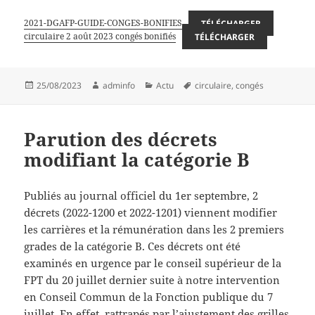
2021-DGAFP-GUIDE-CONGES-BONIFIES
TÉLÉCHARGER
circulaire 2 août 2023 congés bonifiés
TÉLÉCHARGER
Publié
Auteur
Catégories
Mots-
25/08/2023
adminfo
Actu
circulaire
,
congés
le
clés
Parution des décrets
modifiant la catégorie B
Publiés au journal officiel du 1er septembre, 2
décrets (2022-1200 et 2022-1201) viennent modifier
les carrières et la rémunération dans les 2 premiers
grades de la catégorie B. Ces décrets ont été
examinés en urgence par le conseil supérieur de la
FPT du 20 juillet dernier suite à notre intervention
en Conseil Commun de la Fonction publique du 7
juillet. En effet, rattrapés par l’ajustement des grilles