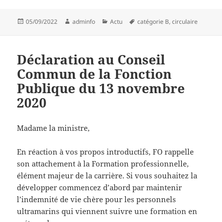
Publié
Auteur
Catégories
Mots-
05/09/2022
adminfo
Actu
catégorie B
,
circulaire
le
clés
Déclaration au Conseil
Commun de la Fonction
Publique du 13 novembre
2020
Madame la ministre,
En réaction à vos propos introductifs, FO rappelle
son attachement à la Formation professionnelle,
élément majeur de la carrière. Si vous souhaitez la
développer commencez d’abord par maintenir
l’indemnité de vie chère pour les personnels
ultramarins qui viennent suivre une formation en