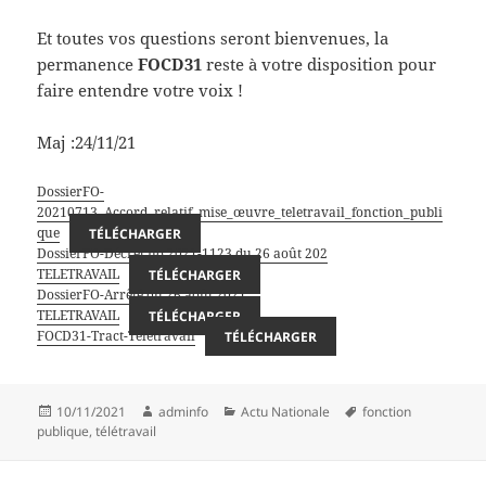
Et toutes vos questions seront bienvenues, la
permanence
FOCD31
reste à votre disposition pour
faire entendre votre voix !
Maj :24/11/21
DossierFO-
20210713_Accord_relatif_mise_œuvre_teletravail_fonction_publi
que
TÉLÉCHARGER
DossierFO-Décret no 2021-1123 du 26 août 202
TELETRAVAIL
TÉLÉCHARGER
DossierFO-Arrêté du 26 août 2021
TELETRAVAIL
TÉLÉCHARGER
FOCD31-Tract-Teletravail
TÉLÉCHARGER
Publié
Auteur
Catégories
Mots-
10/11/2021
adminfo
Actu Nationale
fonction
le
clés
publique
,
télétravail