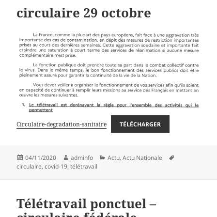
circulaire 29 octobre
Circulaire-degradation-sanitaire
TÉLÉCHARGER
Publié
Auteur
Catégories
Mots-
04/11/2020
adminfo
Actu
,
Actu Nationale
le
clés
circulaire
,
covid-19
,
télétravail
Télétravail ponctuel –