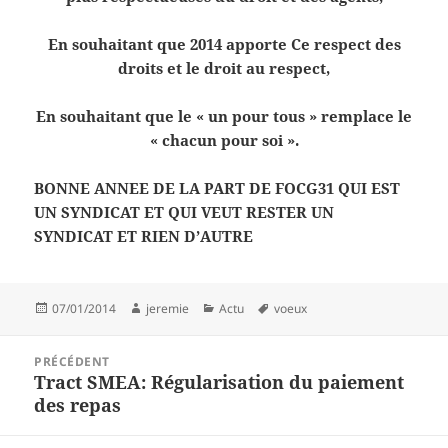
En souhaitant que 2014 apporte Ce respect des
droits et le droit au respect,
En souhaitant que le « un pour tous » remplace le
« chacun pour soi ».
BONNE ANNEE DE LA PART DE FOCG31 QUI EST
UN SYNDICAT ET QUI VEUT RESTER UN
SYNDICAT ET RIEN D’AUTRE
Publié
Auteur
Catégories
Mots-
07/01/2014
jeremie
Actu
voeux
le
clés
Navigation
PRÉCÉDENT
de
Tract SMEA: Régularisation du paiement
Article
l’article
des repas
précédent :