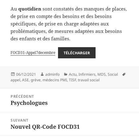
Au
quotidien
sont constatés des manques de places,
de prise en compte des besoins et des besoins
spécifiques, de prise en charge adaptées aux
problématiques, de mesures adaptées aux besoins
des enfants et des familles.
FOCD31-Appel7decembre
TÉLÉCHARGER
Publié
Auteur
Catégories
Mots-
06/12/2021
adminfo
Actu
,
Infirmiers
,
MDS
,
Social
le
clés
appel
,
ASE
,
grève
,
médecins PMI
,
TISF
,
travail social
Navigation
PRÉCÉDENT
de
Psychologues
Article
l’article
précédent :
SUIVANT
Nouvel QR-Code FOCD31
Article
suivant :