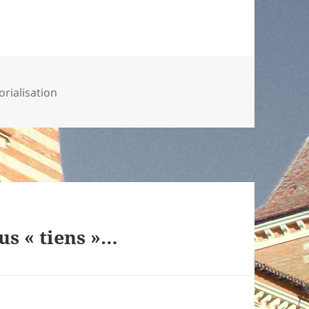
-
torialisation
us « tiens »…