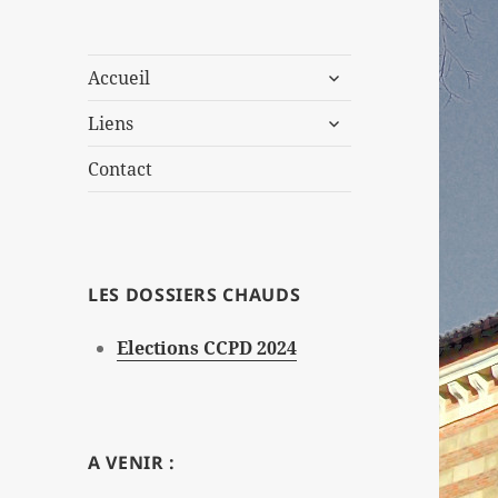
ouvrir
Accueil
le
ouvrir
sous-
Liens
le
menu
sous-
Contact
menu
LES DOSSIERS CHAUDS
Elections CCPD 2024
A VENIR :