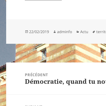
Publié
Auteur
Catégories
Mots
22/02/2019
adminfo
Actu
terri
le
clés
Navigation
de
PRÉCÉDENT
Démocratie, quand tu no
l’article
Article
précédent :