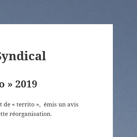
Syndical
o » 2019
 de « territo », émis un avis
tte réorganisation.