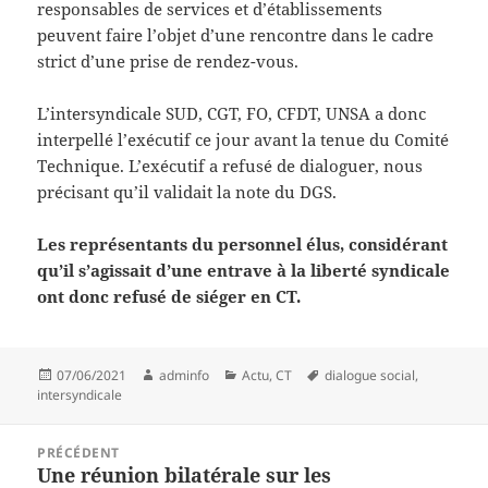
responsables de services et d’établissements
peuvent faire l’objet d’une rencontre dans le cadre
strict d’une prise de rendez-vous.
L’intersyndicale SUD, CGT, FO, CFDT, UNSA a donc
interpellé l’exécutif ce jour avant la tenue du Comité
Technique. L’exécutif a refusé de dialoguer, nous
précisant qu’il validait la note du DGS.
Les représentants du personnel élus, considérant
qu’il s’agissait d’une entrave à la liberté syndicale
ont donc refusé de siéger en CT.
Publié
Auteur
Catégories
Mots-
07/06/2021
adminfo
Actu
,
CT
dialogue social
,
le
clés
intersyndicale
Navigation
PRÉCÉDENT
de
Une réunion bilatérale sur les
Article