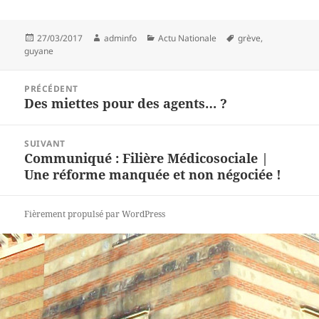
Publié
Auteur
Catégories
Mots-
27/03/2017
adminfo
Actu Nationale
grève
,
le
clés
guyane
Navigation
PRÉCÉDENT
de
Des miettes pour des agents… ?
Article
l’article
précédent :
SUIVANT
Communiqué : Filière Médicosociale |
Article
Une réforme manquée et non négociée !
suivant :
Fièrement propulsé par WordPress