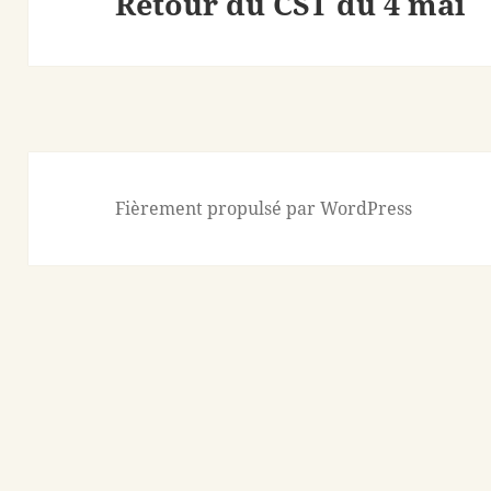
Retour du CST du 4 mai
Article
suivant :
Fièrement propulsé par WordPress