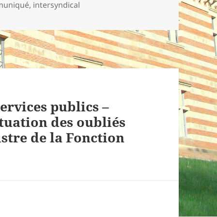
-
uniqué
,
intersyndical
ervices publics –
ituation des oubliés
stre de la Fonction