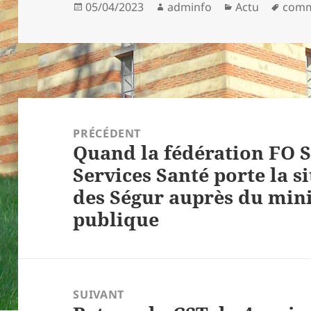
Publié
Auteur
Catégories
Mots
05/04/2023
adminfo
Actu
comm
le
clés
Navigation
de
PRÉCÉDENT
Quand la fédération FO S
l’article
Article
Services Santé porte la s
précédent :
des Ségur auprès du mini
publique
SUIVANT