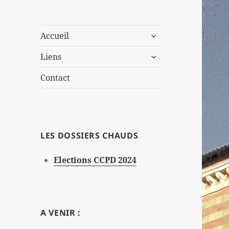
ouvrir
Accueil
le
ouvrir
sous-
Liens
le
menu
sous-
Contact
menu
LES DOSSIERS CHAUDS
Elections CCPD 2024
A VENIR :