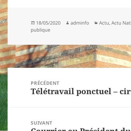
Publié
Auteur
Catégories
18/05/2020
adminfo
Actu
,
Actu Nat
le
publique
Navigation
de
PRÉCÉDENT
Télétravail ponctuel – ci
l’article
Article
précédent :
SUIVANT
Courrier au Président du
Article