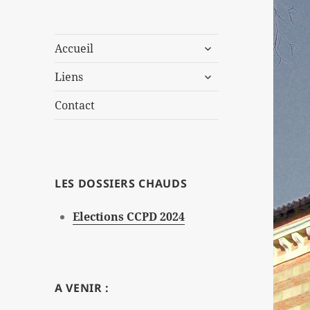
ouvrir
Accueil
le
ouvrir
sous-
Liens
le
menu
sous-
Contact
menu
LES DOSSIERS CHAUDS
Elections CCPD 2024
A VENIR :