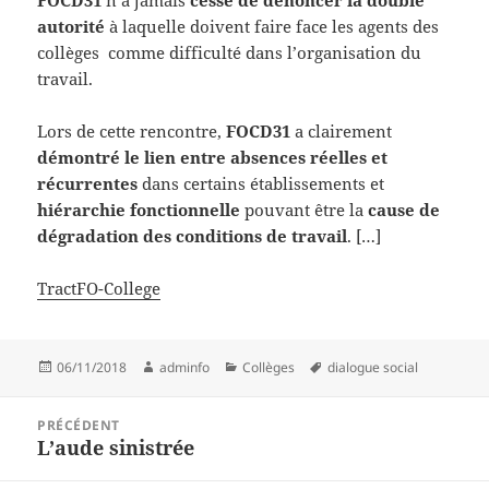
FOCD31
n’a jamais
cessé de dénoncer la double
autorité
à laquelle doivent faire face les agents des
collèges comme difficulté dans l’organisation du
travail.
Lors de cette rencontre,
FOCD31
a clairement
démontré le lien entre absences réelles et
récurrentes
dans certains établissements et
hiérarchie fonctionnelle
pouvant être la
cause de
dégradation des conditions de travail
. […]
TractFO-College
Publié
Auteur
Catégories
Mots-
06/11/2018
adminfo
Collèges
dialogue social
le
clés
Navigation
PRÉCÉDENT
de
L’aude sinistrée
Article
l’article
précédent :