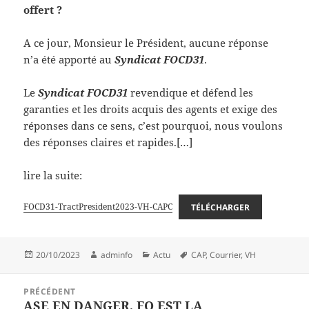
offert ?
A ce jour, Monsieur le Président, aucune réponse
n’a été apporté au
Syndicat FOCD31
.
Le
Syndicat FOCD31
revendique et défend les
garanties et les droits acquis des agents et exige des
réponses dans ce sens, c’est pourquoi, nous voulons
des réponses claires et rapides.[…]
lire la suite:
FOCD31-TractPresident2023-VH-CAPC
TÉLÉCHARGER
Publié
Auteur
Catégories
Mots-
20/10/2023
adminfo
Actu
CAP
,
Courrier
,
VH
le
clés
Navigation
PRÉCÉDENT
de
ASE EN DANGER, FO EST LA
Article