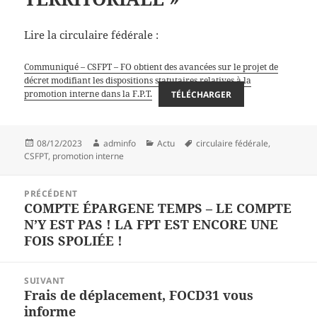
Lire la circulaire fédérale :
Communiqué – CSFPT – FO obtient des avancées sur le projet de
décret modifiant les dispositions statutaires relatives à la
promotion interne dans la F.P.T.
TÉLÉCHARGER
Publié
Auteur
Catégories
Mots-
08/12/2023
adminfo
Actu
circulaire fédérale
,
le
clés
CSFPT
,
promotion interne
Navigation
PRÉCÉDENT
de
COMPTE ÉPARGENE TEMPS – LE COMPTE
Article
l’article
N’Y EST PAS ! LA FPT EST ENCORE UNE
précédent :
FOIS SPOLIÉE !
SUIVANT
Frais de déplacement, FOCD31 vous
Article
informe
suivant :