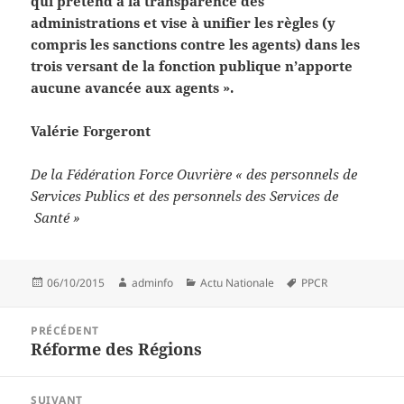
qui prétend à la transparence des
administrations et vise à unifier les règles (y
compris les sanctions contre les agents) dans les
trois versant de la fonction publique n’apporte
aucune avancée aux agents ».
Valérie Forgeront
De la Fédération Force Ouvrière « des personnels de
Services Publics et des personnels des Services de
Santé »
Publié
Auteur
Catégories
Mots-
06/10/2015
adminfo
Actu Nationale
PPCR
le
clés
Navigation
PRÉCÉDENT
de
Réforme des Régions
Article
l’article
précédent :
SUIVANT