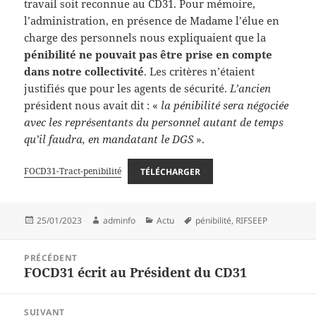
travail soit reconnue au CD31. Pour mémoire,
l’administration, en présence de Madame l’élue en
charge des personnels nous expliquaient que la
pénibilité ne pouvait pas être prise en compte
dans notre collectivité
. Les critères n’étaient
justifiés que pour les agents de sécurité.
L’ancien
président nous avait dit : «
la pénibilité sera négociée
avec les représentants du personnel autant de temps
qu’il faudra, en mandatant le DGS
».
FOCD31-Tract-penibilité
TÉLÉCHARGER
Publié
Auteur
Catégories
Mots-
25/01/2023
adminfo
Actu
pénibilité
,
RIFSEEP
le
clés
Navigation
PRÉCÉDENT
de
FOCD31 écrit au Président du CD31
Article
l’article
précédent :
SUIVANT