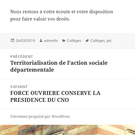
Nous restons à votre écoute et votre disposition
pour faire valoir vos droits.
Publié
Auteur
Catégories
Mots-
26/03/2019
adminfo
Collèges
Collèges
,
ptc
le
clés
Navigation
PRÉCÉDENT
de
Territorialisation de l’action sociale
Article
l’article
départementale
précédent :
SUIVANT
FORCE OUVRIERE CONSERVE LA
Article
PRESIDENCE DU CNO
suivant :
Fièrement propulsé par WordPress