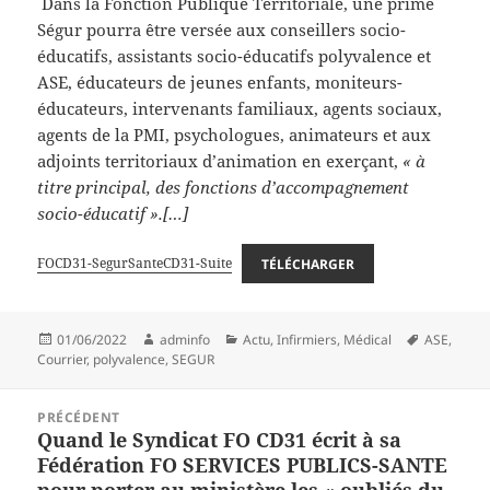
Dans la Fonction Publique Territoriale, une prime
Ségur pourra être versée aux conseillers socio-
éducatifs, assistants socio-éducatifs polyvalence et
ASE, éducateurs de jeunes enfants, moniteurs-
éducateurs, intervenants familiaux, agents sociaux,
agents de la PMI, psychologues, animateurs et aux
adjoints territoriaux d’animation en exerçant,
« à
titre principal, des fonctions d’accompagnement
socio-éducatif ».[…]
FOCD31-SegurSanteCD31-Suite
TÉLÉCHARGER
Publié
Auteur
Catégories
Mots-
01/06/2022
adminfo
Actu
,
Infirmiers
,
Médical
ASE
,
le
clés
Courrier
,
polyvalence
,
SEGUR
Navigation
PRÉCÉDENT
de
Quand le Syndicat FO CD31 écrit à sa
Article
l’article
Fédération FO SERVICES PUBLICS-SANTE
précédent :