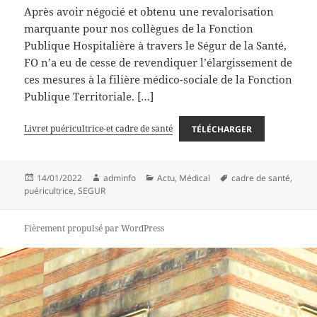
Après avoir négocié et obtenu une revalorisation
marquante pour nos collègues de la Fonction
Publique Hospitalière à travers le Ségur de la Santé,
FO n’a eu de cesse de revendiquer l’élargissement de
ces mesures à la filière médico-sociale de la Fonction
Publique Territoriale. […]
Livret puéricultrice-et cadre de santé
TÉLÉCHARGER
Publié
Auteur
Catégories
Mots-
14/01/2022
adminfo
Actu
,
Médical
cadre de santé
,
le
clés
puéricultrice
,
SEGUR
Fièrement propulsé par WordPress