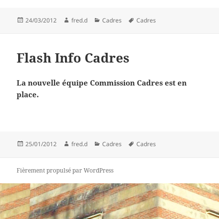
Publié
Auteur
Catégories
Mots-
24/03/2012
fred.d
Cadres
Cadres
le
clés
Flash Info Cadres
La nouvelle équipe Commission Cadres est en
place.
Publié
Auteur
Catégories
Mots-
25/01/2012
fred.d
Cadres
Cadres
le
clés
Fièrement propulsé par WordPress