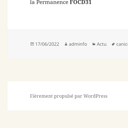
​​la Permanence
FOCD31
Publié
Auteur
Catégories
Mots
17/06/2022
adminfo
Actu
canic
le
clés
Fièrement propulsé par WordPress