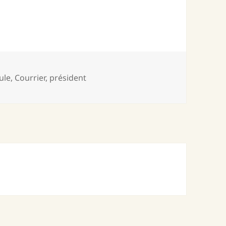
-
ule
,
Courrier
,
président