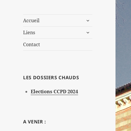
ouvrir
Accueil
le
ouvrir
sous-
Liens
le
menu
sous-
Contact
menu
LES DOSSIERS CHAUDS
Elections CCPD 2024
A VENIR :