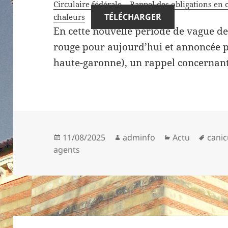
Circulaire fédérale – Rappel des obligations en c
TÉLÉCHARGER
chaleurs
En cette nouvelle période de vague de
rouge pour aujourd’hui et annoncée p
haute-garonne), un rappel concernant 
Publié
Auteur
Catégories
Mots
11/08/2025
adminfo
Actu
canic
le
clés
agents