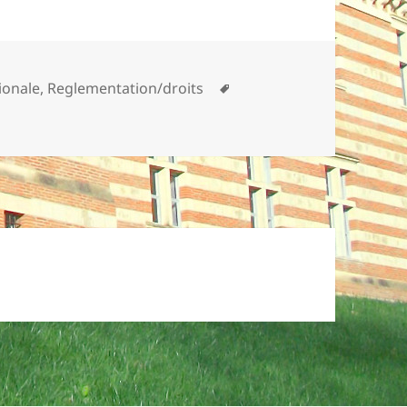
Mots-
ionale
,
Reglementation/droits
clés