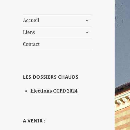
ouvrir
Accueil
le
ouvrir
sous-
Liens
le
menu
sous-
Contact
menu
LES DOSSIERS CHAUDS
Elections CCPD 2024
A VENIR :