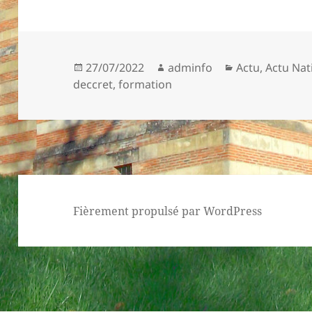
Publié
Auteur
Catégories
27/07/2022
adminfo
Actu
,
Actu Nat
le
deccret
,
formation
Fièrement propulsé par WordPress