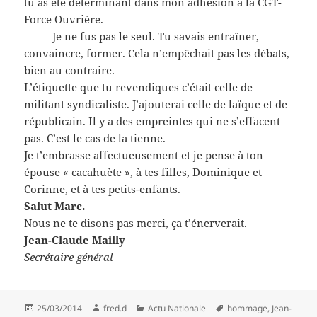
tu as été déterminant dans mon adhésion à la CGT-
Force Ouvrière.
Je ne fus pas le seul. Tu savais entraîner,
convaincre, former. Cela n’empêchait pas les débats,
bien au contraire.
L’étiquette que tu revendiques c’était celle de
militant syndicaliste. J’ajouterai celle de laïque et de
républicain. Il y a des empreintes qui ne s’effacent
pas. C’est le cas de la tienne.
Je t’embrasse affectueusement et je pense à ton
épouse « cacahuète », à tes filles, Dominique et
Corinne, et à tes petits-enfants.
Salut Marc.
Nous ne te disons pas merci, ça t’énerverait.
Jean-Claude Mailly
Secrétaire général
Publié
Auteur
Catégories
Mots-
25/03/2014
fred.d
Actu Nationale
hommage
,
Jean-