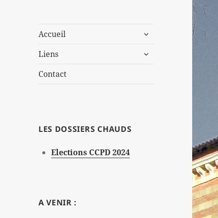
ouvrir
Accueil
le
ouvrir
sous-
Liens
le
menu
sous-
Contact
menu
LES DOSSIERS CHAUDS
Elections CCPD 2024
A VENIR :