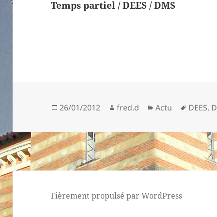
Temps partiel / DEES / DMS
Publié
Auteur
Catégories
Mots-
26/01/2012
fred.d
Actu
DEES
,
le
clés
Fièrement propulsé par WordPress