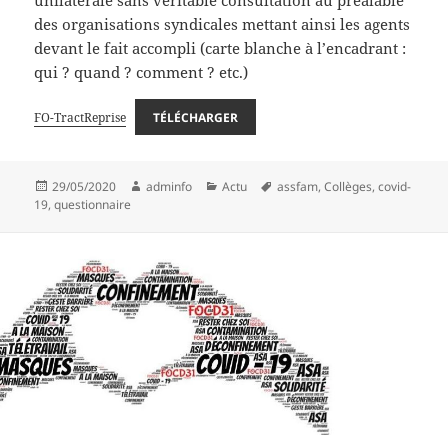
des organisations syndicales mettant ainsi les agents
devant le fait accompli (carte blanche à l’encadrant :
qui ? quand ? comment ? etc.)
FO-TractReprise
TÉLÉCHARGER
Publié
Auteur
Catégories
Mots-
29/05/2020
adminfo
Actu
assfam
,
Collèges
,
covid-
le
clés
19
,
questionnaire