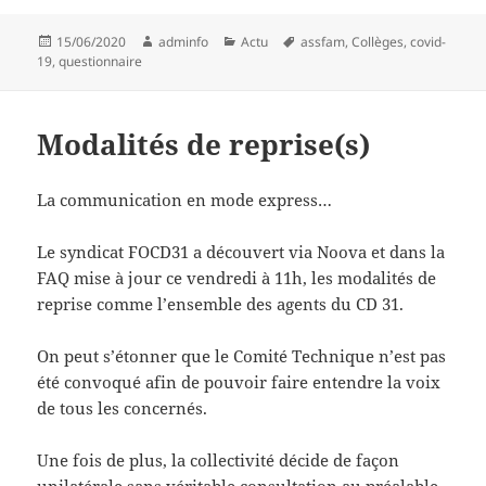
Publié
Auteur
Catégories
Mots-
15/06/2020
adminfo
Actu
assfam
,
Collèges
,
covid-
le
clés
19
,
questionnaire
Modalités de reprise(s)
La communication en mode express…
Le syndicat FOCD31 a découvert via Noova et dans la
FAQ mise à jour ce vendredi à 11h, les modalités de
reprise comme l’ensemble des agents du CD 31.
On peut s’étonner que le Comité Technique n’est pas
été convoqué afin de pouvoir faire entendre la voix
de tous les concernés.
Une fois de plus, la collectivité décide de façon
unilatérale sans véritable consultation au préalable