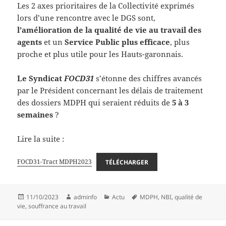
Les 2 axes prioritaires de la Collectivité exprimés
lors d’une rencontre avec le DGS sont,
l’amélioration de la qualité de vie au travail des
agents
et un
Service Public plus efficace
, plus
proche et plus utile pour les Hauts-garonnais.
Le Syndicat
FOCD31
s’étonne des chiffres avancés
par le Président concernant les délais de traitement
des dossiers MDPH qui seraient réduits de
5 à 3
semaines
?
Lire la suite :
FOCD31-Tract MDPH2023
TÉLÉCHARGER
Publié
Auteur
Catégories
Mots-
11/10/2023
adminfo
Actu
MDPH
,
NBI
,
qualité de
le
clés
vie
,
souffrance au travail