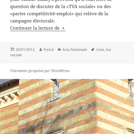
question de discuter de la «TVA sociale» ou des
«pactes compétitivité-emploi» qui relève de la
campagne électorale.
Pour FO, l’urgence est de limiter le
Continuer la lecture de
Publié
Auteur
Catégories
Mots-
20/01/2012
fred.d
Actu Nationale
crise
,
tva
le
clés
sociale
Fièrement propulsé par WordPress