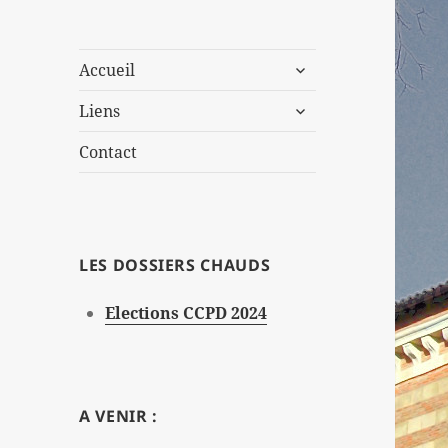
ouvrir
Accueil
le
ouvrir
sous-
Liens
le
menu
sous-
Contact
menu
LES DOSSIERS CHAUDS
Elections CCPD 2024
A VENIR :