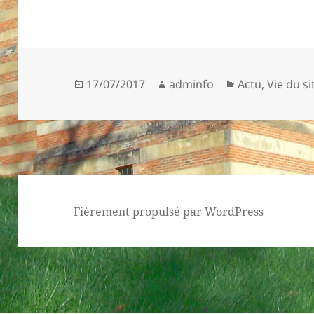
Publié
Auteur
Catégories
17/07/2017
adminfo
Actu
,
Vie du si
le
Fièrement propulsé par WordPress