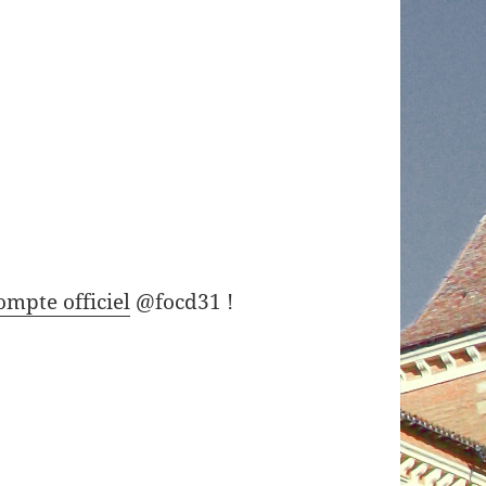
ompte officiel
@focd31 !