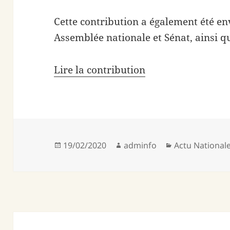
Cette contribution a également été e
Assemblée nationale et Sénat, ainsi 
Lire la contribution
Publié
Auteur
Catégories
19/02/2020
adminfo
Actu National
le