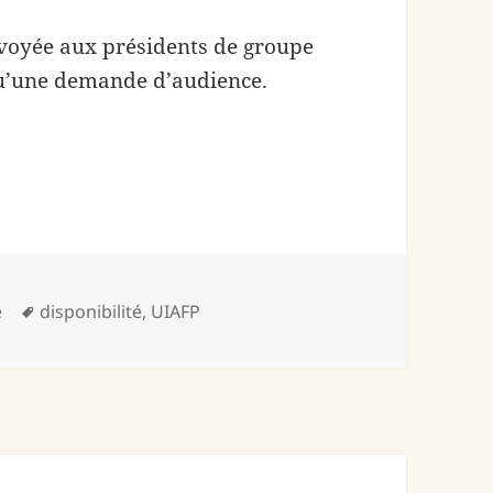
nvoyée aux présidents de groupe
qu’une demande d’audience.
Mots-
e
disponibilité
,
UIAFP
clés