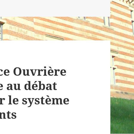
clés
ce Ouvrière
e au débat
r le système
nts