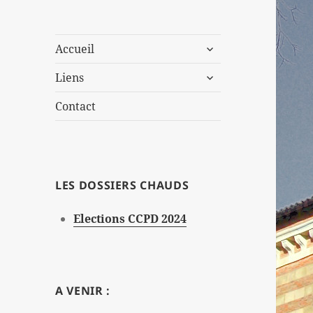
ouvrir
Accueil
le
ouvrir
sous-
Liens
le
menu
sous-
Contact
menu
LES DOSSIERS CHAUDS
Elections CCPD 2024
A VENIR :