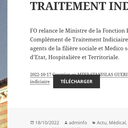
TRAITEMENT IND
FO relance le Ministre de la Fonction
Complément de Traitement Indiciaire (
agents de la filière sociale et Medico 
d’Etat, Hospitalière et Territoriale.
2022-10-17 Courrier au MTFP STANISLAS GUERI
TÉLÉCHARGER
indiciaire
Publié
Auteur
Catégories
18/10/2022
adminfo
Actu
,
Médical