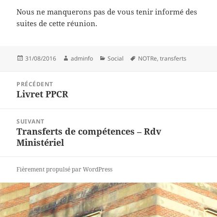
Nous ne manquerons pas de vous tenir informé des
suites de cette réunion.
Publié
Auteur
Catégories
Mots-
31/08/2016
adminfo
Social
NOTRe
,
transferts
le
clés
Navigation
PRÉCÉDENT
de
Livret PPCR
Article
l’article
précédent :
SUIVANT
Transferts de compétences – Rdv
Article
Ministériel
suivant :
Fièrement propulsé par WordPress