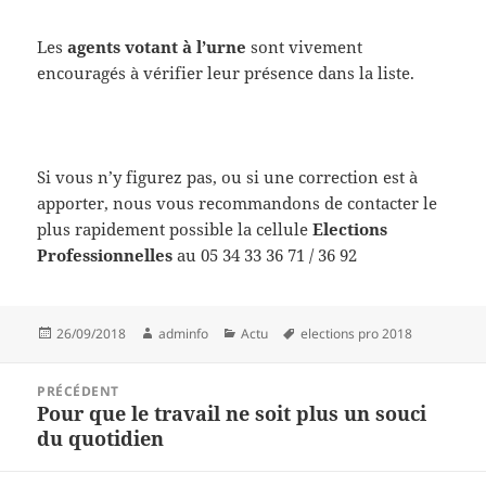
Les
agents votant à l’urne
sont vivement
encouragés à vérifier leur présence dans la liste.
Si vous n’y figurez pas, ou si une correction est à
apporter, nous vous recommandons de contacter le
plus rapidement possible la cellule
Elections
Professionnelles
au 05 34 33 36 71 / 36 92
Publié
Auteur
Catégories
Mots-
26/09/2018
adminfo
Actu
elections pro 2018
le
clés
Navigation
PRÉCÉDENT
de
Pour que le travail ne soit plus un souci
Article
l’article
du quotidien
précédent :