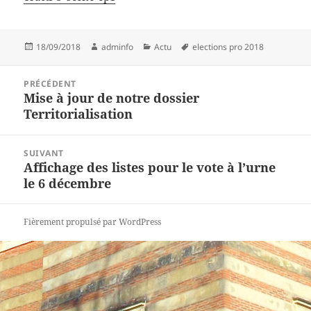
Publié
Auteur
Catégories
Mots-
18/09/2018
adminfo
Actu
elections pro 2018
le
clés
Navigation
PRÉCÉDENT
de
Mise à jour de notre dossier
Article
l’article
Territorialisation
précédent :
SUIVANT
Affichage des listes pour le vote à l’urne
Article
le 6 décembre
suivant :
Fièrement propulsé par WordPress