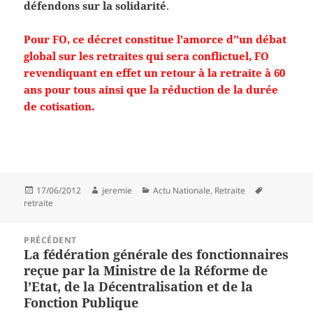
défendons sur la solidarité
.
Pour FO, ce décret constitue l’amorce d’’un débat
global sur les retraites qui sera conflictuel, FO
revendiquant en effet un retour à la retraite à 60
ans pour tous ainsi que la réduction de la durée
de cotisation.
Publié
Auteur
Catégories
Mots-
17/06/2012
jeremie
Actu Nationale
,
Retraite
le
clés
retraite
Navigation
PRÉCÉDENT
de
La fédération générale des fonctionnaires
Article
l’article
reçue par la Ministre de la Réforme de
précédent :
l’Etat, de la Décentralisation et de la
Fonction Publique